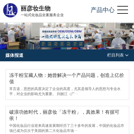
丽彦妆生物
产品中心
一站式化妆品全案服务企业
媒体报道
媒体报道
栏目列表
冻干粉宝藏人物：她曾解决一个产品问题，创造上亿价
值
常言道，思想的高度决定了企业的高度，尤其是领导人的思想与专业水
平，对企业的影响尤为重要。 刘丽江（广···
破浪功效时代，丽彦妆「冻干粉」，真效果！有据可
依！
中国化妆品行业迎来高速发展期经历了三十多年的发展，中国的化妆品市
场已成为仅次于美国的第二大化妆品市场···