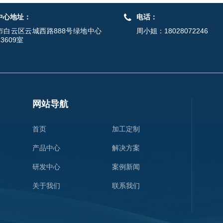
中心地址：
电话：
市白云区云城西路888号绿地中心
周小姐：18028072246
-3609室
网站导航
首页
加工定制
产品中心
解决方案
研发中心
案例新闻
关于我们
联系我们