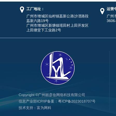
工厂地址：
运营
广州市增城区仙村镇荔新公路沙溍路段
广州
荔新六路19号
3606
广州市增城区新塘镇瑶田村上田开发区
上田塘堂下工业路2号
Copyright ©广州丽彦妆网络科技有限公司
信息产业部ICP/IP备案：
粤ICP备2023018707号
技术支持：
富为网科