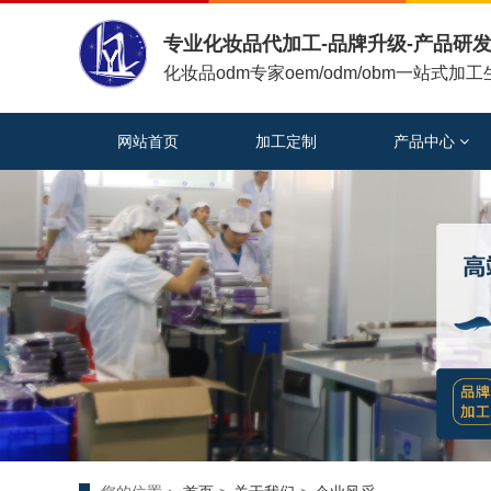
专业化妆品代加工-品牌升级-产品研发
化妆品odm专家oem/odm/obm一站式加
网站首页
加工定制
产品中心