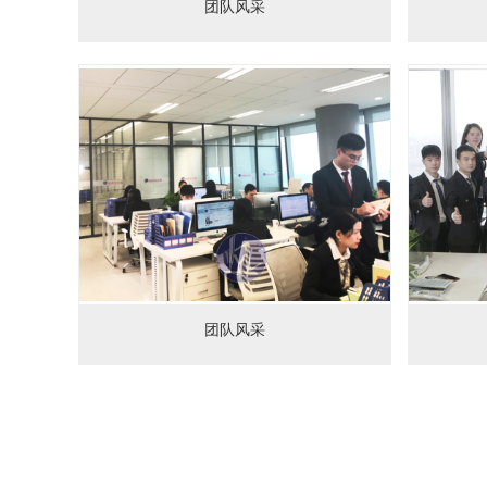
团队风采
团队风采