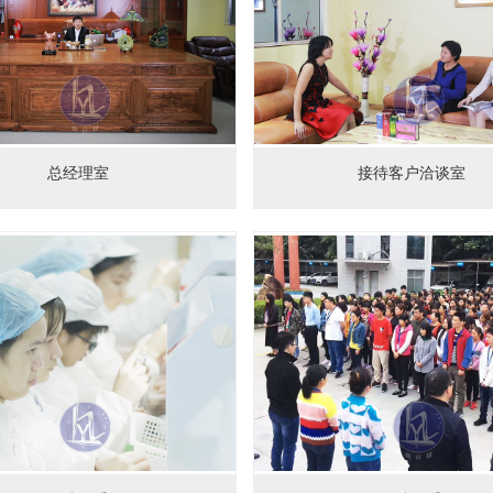
总经理室
接待客户洽谈室