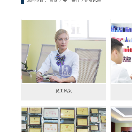
您的位置：
首页
>
关于我们
>
企业风采
员工风采